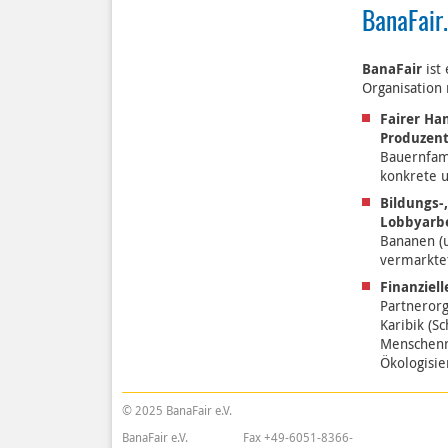
BanaFair.
BanaFair
ist
Organisation
Fairer Ha
Produzen
Bauernfam
konkrete u
Bildungs-
Lobbyarbe
Bananen (u
vermarkte
Finanziel
Partnerorg
Karibik (S
Menschenr
Ökologisie
Navigation
überspringen
BanaFair e.V.
Fax +49-6051-8366-