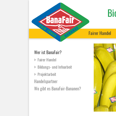
Bi
Navigation
Fairer Handel
überspringen
Navigation
Wer ist BanaFair?
überspringen
Fairer Handel
Bildungs- und Infoarbeit
Projektarbeit
Handelspartner
Wo gibt es BanaFair-Bananen?