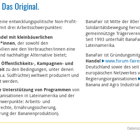
 Das Original.
 eine entwicklungspolitische Non-Profit-
BanaFair ist Mitte der 80er
 mit drei Arbeitsschwerpunkten:
Solidaritätsbewegung herv
gemeinnützige Trägerverei
ndel mit kleinbäuerlichen
Seit 1993 unterhält BanaFa
t*innen
, der sowohl den
Lateinamerika.
ilien wie den Verbraucher/innen eine
nd nachhaltige Alternative bietet;
BanaFair ist Gründungsmit
Handel
www.forum-faire
, Öffentlichkeits-, Kampagnen- und
Deutschland sowie des sei
it
zu den Bedingungen, unter denen
europäischen Netzwerkes v
.a. Südfrüchte) weltweit produziert und
Regierungsorganisationen
t werden.
Banana and Agro Industrial
le Unterstützung von Programmen
von
anisationen in Lateinamerika und der
chwerpunkte: Arbeits- und
echte, Ernährungssicherung,
rung der Bananenproduktion).
Datens