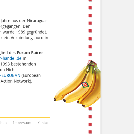
 Jahre aus der Nicaragua-
orgegangen. Der
n wurde 1989 gegründet.
ir ein Verbindungsbüro in
glied des
Forum Fairer
r-handel.de
in
t 1993 bestehenden
on Nicht-
EUROBAN
(European
 Action Network).
chutz
Impressum
Kontakt